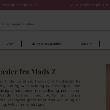
Fri fragt over kr. 499,-
4,8 stjerner på Trust
Ure
Living & Accessories
Gaver
æder fra Mads Z
en finder du et stort udvalg af halskæder fra
ølv, 8 kt og 14 kt guld og 14 kt hvidguld. Find
udvalg af halskæder med vedhæng, perler, sten
dende former med korte og lange
r. Vi tilbyder gratis fragt over 499 kr og 1-3
ing, hvis varen er på lager.