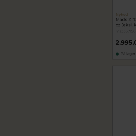
Nyhed
Mads Z "
cz (eksl.
mz3337156
2.995,
På lager