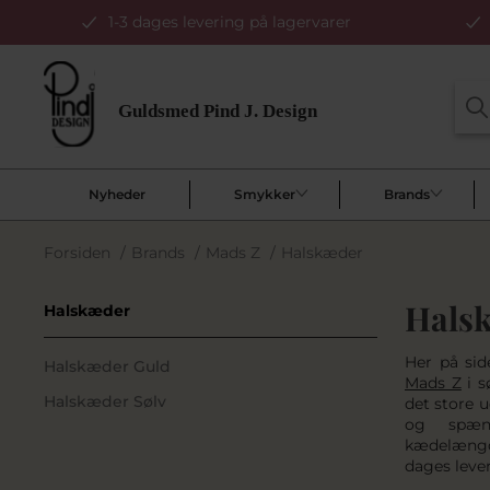
1-3 dages levering på lagervarer
Nyheder
Smykker
Brands
Forsiden
/
Brands
/
Mads Z
/
Halskæder
Halsk
Halskæder
Her på sid
Halskæder Guld
Mads Z
i s
Halskæder Sølv
det store 
og spæn
kædelængde
dages lever