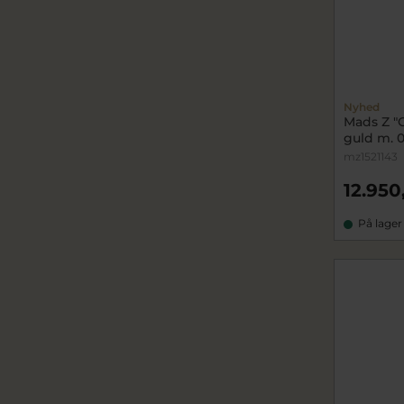
Nyhed
Mads Z "C
guld m. 0
mz1521143
12.950
På lager