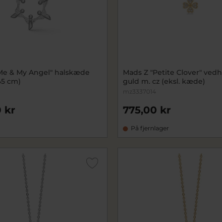
Me & My Angel" halskæde
Mads Z "Petite Clover" ved
45 cm)
guld m. cz (eksl. kæde)
mz3337014
 kr
775,00 kr
På fjernlager