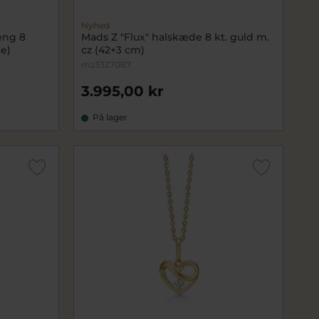
Nyhed
æng 8
Mads Z "Flux" halskæde 8 kt. guld m.
de)
cz (42+3 cm)
mz3327087
3.995,00 kr
På lager