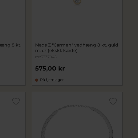
hæng 8 kt.
Mads Z "Carmen" vedhæng 8 kt. guld
m. cz (ekskl. kæde)
mz3337045
575,00 kr
På fjernlager