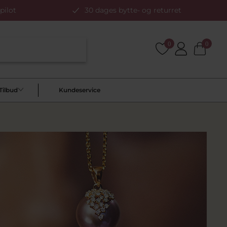
pilot
30 dages bytte- og returret
0
0
Tilbud
Kundeservice