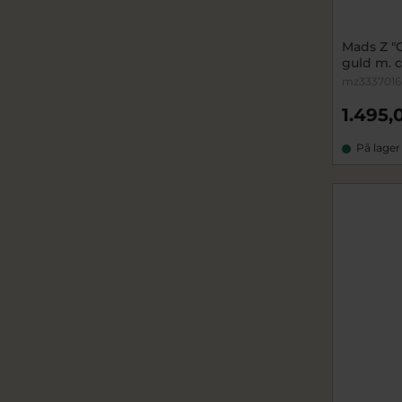
Mads Z "
guld m. c
mz3337016
1.495,
På lager