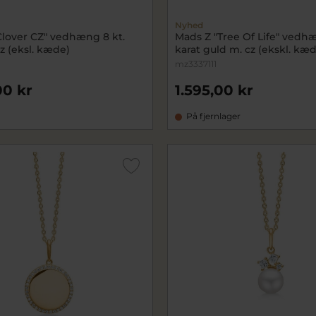
Nyhed
Clover CZ" vedhæng 8 kt.
Mads Z "Tree Of Life" vedh
z (eksl. kæde)
karat guld m. cz (ekskl. kæ
mz3337111
00 kr
1.595,00 kr
På fjernlager