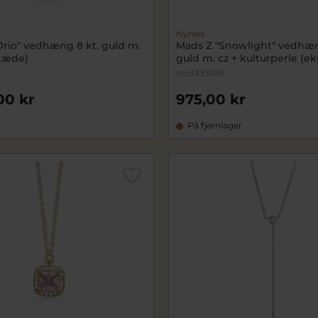
Nyhed
Orio" vedhæng 8 kt. guld m.
Mads Z "Snowlight" vedhæn
 kæde)
guld m. cz + kulturperle (ek
mz3333093
00 kr
975,00 kr
På fjernlager