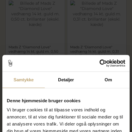
Mads Z "Diamond Love"
Mads Z "Diamond Love"
vedhæng 14 kt. guld m. 0,50
vedhæng 14 kt. guld m. 0,31
ct. brillanter (ekskl. kæde)
ct. brillanter (ekskl. kæde)
18.950,00 kr
11.950,00 kr
På fjernlager
På fjernlager
Samtykke
Detaljer
Om
Denne hjemmeside bruger cookies
Vi bruger cookies til at tilpasse vores indhold og
annoncer, til at vise dig funktioner til sociale medier og til
at analysere vores trafik. Vi deler også oplysninger om
din brug af vores hjemmeside med vores partnere inden