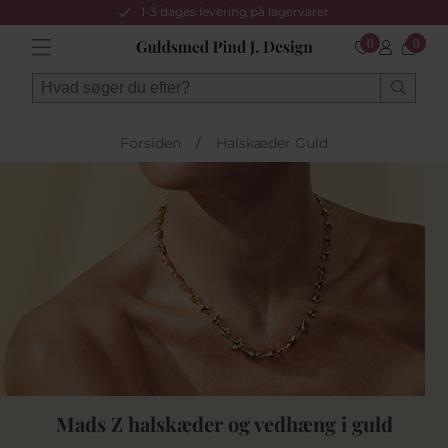
1-3 dages levering på lagervarer
0
0
Forsiden
/
Halskæder Guld
Mads Z halskæder og vedhæng i guld