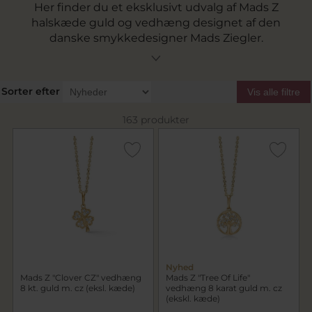
Her finder du et eksklusivt udvalg af Mads Z
halskæde guld og vedhæng designet af den
danske smykkedesigner Mads Ziegler.
Kollektionen rummer både klassiske kæder og
mere dekorative designs med diamanter, perler
og ædelsten. Halskæderne fremstilles i 8 karat
Sorter efter
Vis alle filtre
guld, 14 karat guld og 14 karat hvidguld og
spænder fra elegante minimalistiske modeller
163 produkter
til mere iøjnefaldende smykker. Mange vælger
også at kombinere en Mads Z halskæde med et
vedhæng for at skabe et personligt og unikt
udtryk.
Nyhed
Mads Z "Clover CZ" vedhæng
Mads Z "Tree Of Life"
8 kt. guld m. cz (eksl. kæde)
vedhæng 8 karat guld m. cz
(ekskl. kæde)