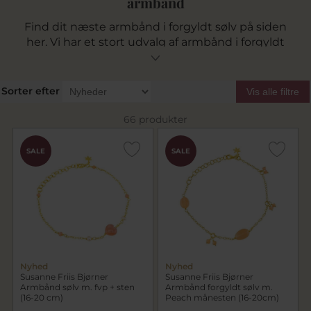
armbånd
Find dit næste armbånd i forgyldt sølv på siden
her. Vi har et stort udvalg af armbånd i forgyldt
sølv der både er helt minimalistiske og også
med smæk på detaljer i form af sten, former og
farver. Udforsk alle de forgylte armbånd fra
Sorter efter
Vis alle filtre
Susanne Friis Bjørner lige her.
66 produkter
SALE
SALE
Nyhed
Nyhed
Susanne Friis Bjørner
Susanne Friis Bjørner
Armbånd sølv m. fvp + sten
Armbånd forgyldt sølv m.
(16-20 cm)
Peach månesten (16-20cm)