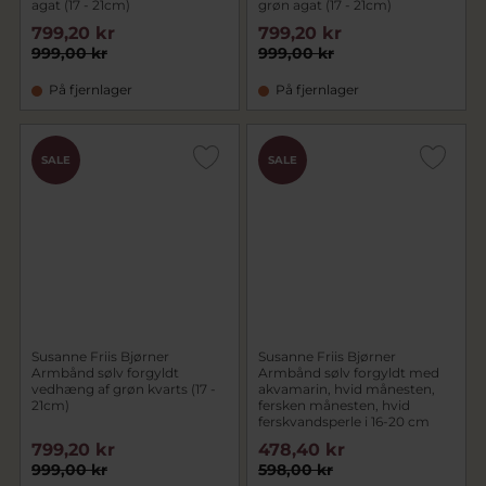
agat (17 - 21cm)
grøn agat (17 - 21cm)
799,20 kr
799,20 kr
999,00 kr
999,00 kr
På fjernlager
På fjernlager
SALE
SALE
Susanne Friis Bjørner
Susanne Friis Bjørner
Armbånd sølv forgyldt
Armbånd sølv forgyldt med
vedhæng af grøn kvarts (17 -
akvamarin, hvid månesten,
21cm)
fersken månesten, hvid
ferskvandsperle i 16-20 cm
799,20 kr
478,40 kr
999,00 kr
598,00 kr