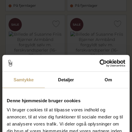
På fjernlager
På fjernlager
SALE
SALE
Susanne Friis Bjørner
Susanne Friis Bjørner
Samtykke
Detaljer
Om
Armbånd forgyldt sølv m.
Armbånd forgyldt sølv m.
ferskvandsperler (16-20cm)
ferskvandsperler (16-20cm)
479,20 kr
639,20 kr
599,00 kr
799,00 kr
Denne hjemmeside bruger cookies
Vi bruger cookies til at tilpasse vores indhold og
På fjernlager
På lager
annoncer, til at vise dig funktioner til sociale medier og til
at analysere vores trafik. Vi deler også oplysninger om
SALE
SALE
din brug af vores hjemmeside med vores partnere inden