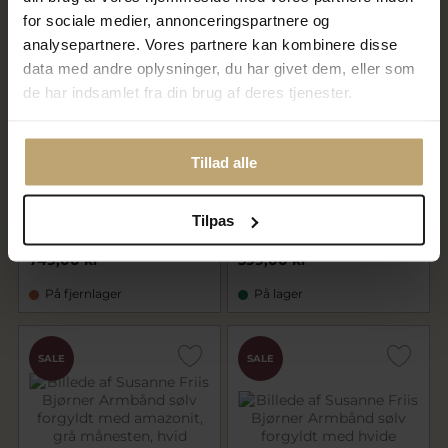
for sociale medier, annonceringspartnere og
analysepartnere. Vores partnere kan kombinere disse
data med andre oplysninger, du har givet dem, eller som
de har indsamlet fra din brug af deres tjenester.
Tillad alle
Susanne Friis Bjørner
Susanne Friis Bjørner
Armbånd sølv forgyldt med
Armbånd sølv forgyldt med
miks af ferskvandsperler
akvamarin, hvid månesten,
fersken månesten i 16-20 cm
Tilpas
599,20 kr
479,20 kr
749,00 kr
599,00 kr
På fjernlager
På lager
SALE
SALE