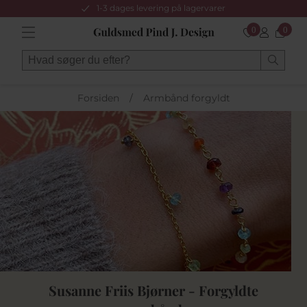
1-3 dages levering på lagervarer
0
0
Forsiden
/
Armbånd forgyldt
Susanne Friis Bjørner - Forgyldte