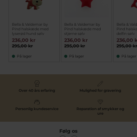
Bella & Valdemar by
Bella & Valdemar by
Bella & Va
Pind halskæde med
Pind halskæde med
Pind hals
lyserød hund sølv
stjerne sølv
delfin sølv
236,00 kr
236,00 kr
236,00 
295,00 kr
295,00 kr
295,00 k
På lager
På lager
På lager
Over 40 års erfaring
Mulighed for gravering
Personlig kundeservice
Reparation af smykker og
ure
Følg os