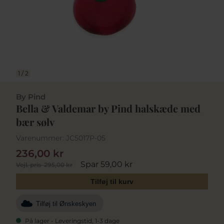
1
/
2
By Pind
Bella & Valdemar by Pind halskæde med
bær sølv
Varenummer:
JC5017P-05
236,00 kr
Spar 59,00 kr
Vejl. pris
295,00 kr
Tilføj til kurv
Tilføj til Ønskeskyen
På lager - Leveringstid, 1-3 dage