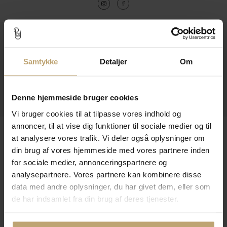
Kontakt
Åbningstider I Butikken
Samtykke
Detaljer
Om
Information
Denne hjemmeside bruger cookies
Praktiske Sider
Vi bruger cookies til at tilpasse vores indhold og
annoncer, til at vise dig funktioner til sociale medier og til
Leveringsmuligheder
at analysere vores trafik. Vi deler også oplysninger om
din brug af vores hjemmeside med vores partnere inden
for sociale medier, annonceringspartnere og
Betalingsmuligheder
analysepartnere. Vores partnere kan kombinere disse
data med andre oplysninger, du har givet dem, eller som
de har indsamlet fra din brug af deres tjenester.
Sikker Og Tryg E-Handel