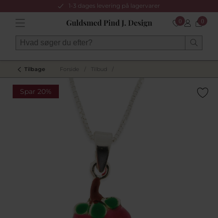
1-3 dages levering på lagervarer
0
0
Tilbage
Forside
/
Tilbud
/
Spar 20%