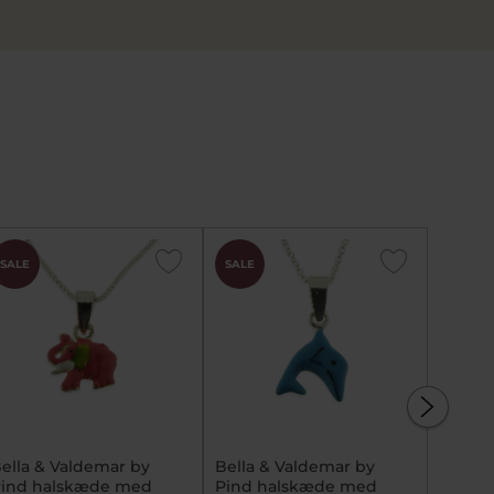
SALE
SALE
SALE
ella & Valdemar by
Bella & Valdemar by
Bella 
ind halskæde med
Pind halskæde med
Pind 