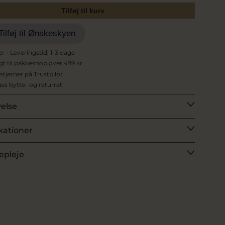
Tilføj til kurv
Tilføj til Ønskeskyen
er - Leveringstid, 1-3 dage
agt til pakkeshop over 499 kr.
 stjerner på Trustpilot
es bytte- og returret
velse
kationer
epleje