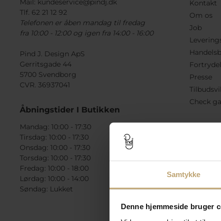
Mail:
kundeservice@pindj.dk
Kontakt
Tlf. 62 21 12 92
Om os
Telefonen er åben mandag til fredag
Job
fra 10:00 - 12:00 og igen fra 14:00 - 16:00
Levering
Handelsb
Pind J. Design ApS
Gerritsgade 44
Fortryde
5700 Svendborg
Presse
CVR. 36937041
Tilbudsvi
Check ga
Åbningstider I Butikken
Mandag: 10:00 - 17:30
Tirsdag: 10:00 - 17:30
Onsdag: 10:00 - 17:30
Torsdag: 10:00 - 17:30
Fredag: 10:00 - 18:00
Samtykke
Lørdag: 10:00 - 14:00
Søndag: Lukket
Denne hjemmeside bruger c