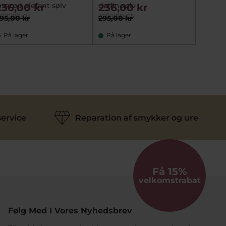
yserød elefant sølv
delfin sølv
sølv
236,00 kr
236,00 kr
236,
C5019R-05
JC5018B-05
JC5017P
95,00 kr
295,00 kr
295,00
På lager
På lager
På la
ervice
Reparation af smykker og ure
Få 15%
velkomstrabat
Følg Med I Vores Nyhedsbrev