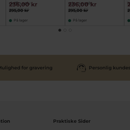
delfin sølv
stjerne sølv
l
236,00 kr
236,00 kr
JC5018P-05
JC5016P-05
J
295,00 kr
295,00 kr
2
På lager
På lager
ulighed for gravering
Personlig kundes
tion
Praktiske Sider