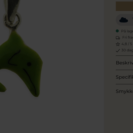
På lag
Fri fr
4,8 / 5
30 dag
Beskri
Specifi
Smykk