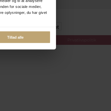
 medier og til at analysere
nden for sociale medier,
e oplysninger, du har givet
kker Og Tryg E-Handel
Tillad alle
llinger
Privatlivspolitik
oldt.