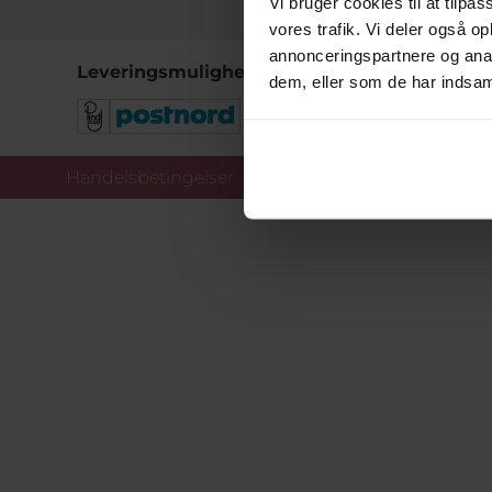
Vi bruger cookies til at tilpas
vores trafik. Vi deler også 
annonceringspartnere og anal
Leveringsmuligheder
dem, eller som de har indsaml
Handelsbetingelser
Co
Copy