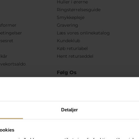
Huller i ørerne
Ringstørrelsesguide
Smykkepleje
sformer
Gravering
etingelser
Læs vores onlinekatalog
lsesret
Kundeklub
Køb returlabel
lkår
Hent returseddel
vekortsaldo
Følg Os
Detaljer
ookies