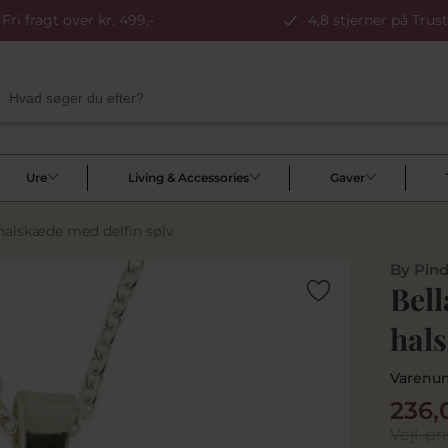
Fri fragt over kr. 499,-
4,8 stjerner på Trust
Ure
Living & Accessories
Gaver
halskæde med delfin sølv
By Pin
Bel
hal
Varenu
236,
Vejl. pri