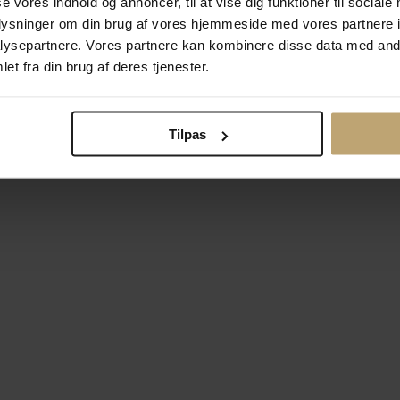
se vores indhold og annoncer, til at vise dig funktioner til sociale
oplysninger om din brug af vores hjemmeside med vores partnere i
ysepartnere. Vores partnere kan kombinere disse data med andr
Betalingsmuligheder
Si
et fra din brug af deres tjenester.
Tilpas
okiepolitik
Ændr cookie-indsti
right © 2026 Pind J. Design Guldsmedie. Alle rettigheder forbeh