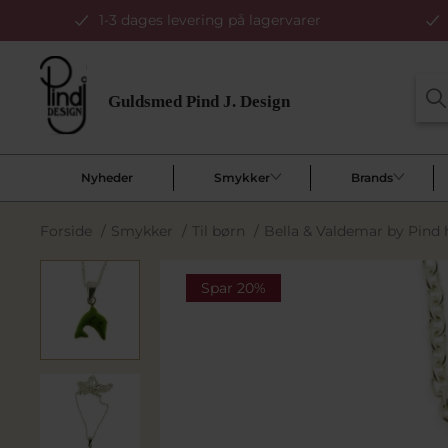
1-3 dages levering på lagervarer
Nyheder
Smykker
Brands
Forside
/
Smykker
/
Til børn
/
Bella & Valdemar by Pind 
Spar 20%