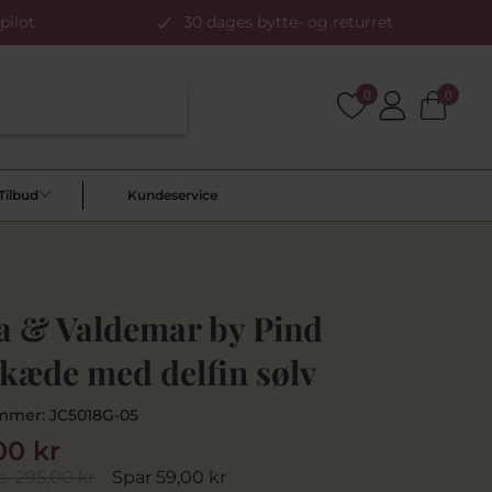
pilot
30 dages bytte- og returret
0
0
Tilbud
Kundeservice
d
la & Valdemar by Pind
skæde med delfin sølv
mmer:
JC5018G-05
00 kr
s
295,00 kr
Spar 59,00 kr