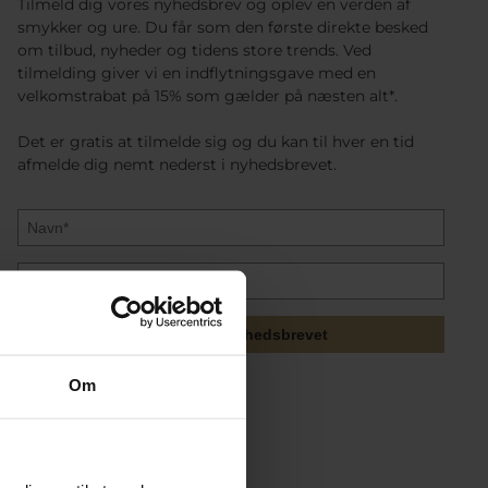
Tilmeld dig vores nyhedsbrev og oplev en verden af
smykker og ure. Du får som den første direkte besked
om tilbud, nyheder og tidens store trends. Ved
tilmelding giver vi en indflytningsgave med en
velkomstrabat på 15% som gælder på næsten alt*.
Det er gratis at tilmelde sig og du kan til hver en tid
afmelde dig nemt nederst i nyhedsbrevet.
Tilmeld mig nyhedsbrevet
Om