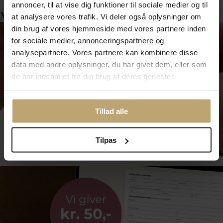
annoncer, til at vise dig funktioner til sociale medier og til
Måske er det her relevant for dig?
at analysere vores trafik. Vi deler også oplysninger om
din brug af vores hjemmeside med vores partnere inden
for sociale medier, annonceringspartnere og
analysepartnere. Vores partnere kan kombinere disse
data med andre oplysninger, du har givet dem, eller som
de har indsamlet fra din brug af deres tjenester.
Tillad alle
Smykkepleje
Tilpas