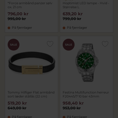
*Force armbånd panzer sølv
Hoptimist LED lampe - Hvid -
ox. 21 cm
Størrelse L
796,00 kr
639,20 kr
995,00 kr
799,00 kr
På fjernlager
På fjernlager
CHOK
SALE
SALE
PRIS
Tommy Hilfiger Flat armbånd
Festina Multifunction herreur
sort læder stållås (22 cm)
F20445/7 10 bar 43mm
519,20 kr
958,40 kr
649,00 kr
953,00 kr
På fjernlager
På fjernlager