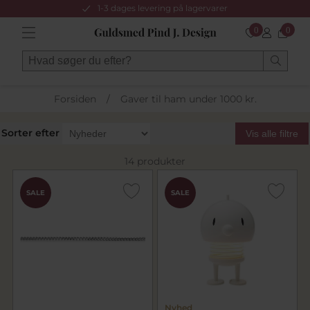
1-3 dages levering på lagervarer
0
0
Forsiden
/
Gaver til ham under 1000 kr.
Sorter efter
Vis alle filtre
14 produkter
SALE
SALE
Nyhed