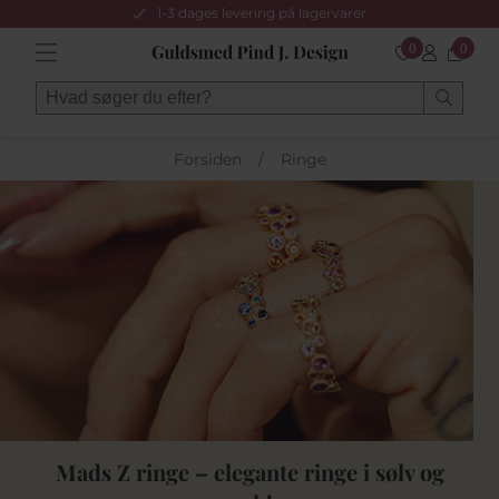
1-3 dages levering på lagervarer
0
0
Forsiden
/
Ringe
Mads Z ringe – elegante ringe i sølv og