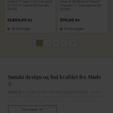
Mads Z "Freya" ring 14 kt. guld
Mads Z "Bubbles N' Pearls"
m. 0,31 ct. w/si brillanter (str.
ring sølv m. kulturperler (str.
50-60)
50-60)
13.850,00 kr
975,00 kr
På fjernlager
På fjernlager
1
2
3
4
Smukt design og høj kvalitet fra Mads
Z
Mads Z
er skabt af den danske designer Mads Ziegler
og er kendt for sit elegante og tidløse udtryk. Ringene
kombinerer klassiske linjer med moderne detaljer og
er udført i materialer som 925 sterlingsølv, 8 kt. guld,
Vis mere
14 kt. guld og 14 kt. hvidguld. Mange af Mads Z ringe