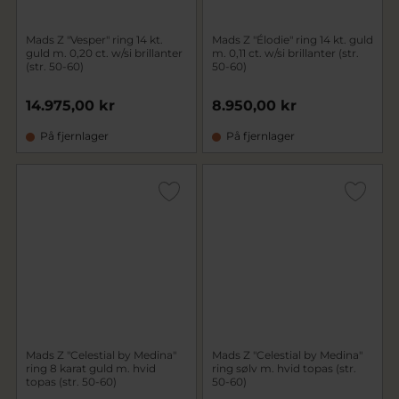
Mads Z "Vesper" ring 14 kt.
Mads Z "Élodie" ring 14 kt. guld
guld m. 0,20 ct. w/si brillanter
m. 0,11 ct. w/si brillanter (str.
(str. 50-60)
50-60)
14.975,00 kr
8.950,00 kr
På fjernlager
På fjernlager
Mads Z "Celestial by Medina"
Mads Z "Celestial by Medina"
ring 8 karat guld m. hvid
ring sølv m. hvid topas (str.
topas (str. 50-60)
50-60)