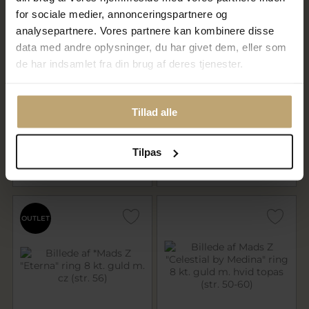
for sociale medier, annonceringspartnere og
analysepartnere. Vores partnere kan kombinere disse
data med andre oplysninger, du har givet dem, eller som
de har indsamlet fra din brug af deres tjenester.
Mads Z "Celia" ring 8 kt. guld
Mads Z "Celestial by Medina"
m. cz (str. 50-60)
ring sølv m. hvid topas (str.
Tillad alle
50-60)
6.950,00 kr
1.695,00 kr
Tilpas
På lager
På lager
OUTLET