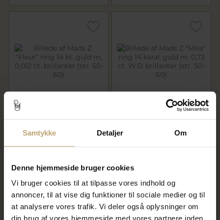
Mads Z "Fleur" ring 14 kt. guld
Mads Z "Mira" ring 14 karat
m. 0,012 ct. brillanter (str. 50-
guld m. 0,73 ct. W.SI brillanter
60)
(str. 50-60)
Samtykke
Detaljer
Om
12.950,00 kr
32.850,00 kr
Denne hjemmeside bruger cookies
På fjernlager
På fjernlager
Vi bruger cookies til at tilpasse vores indhold og
annoncer, til at vise dig funktioner til sociale medier og til
at analysere vores trafik. Vi deler også oplysninger om
din brug af vores hjemmeside med vores partnere inden