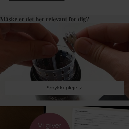
har smukke sten som zirkoniasten eller topas og
skaber et udtryk, der både kan bruges til hverdag og
fest.
Måske er det her relevant for dig?
Design, kollektioner og udtryk
To af de mest populære kollektioner fra Mads Z er
Luxury Rainbow
og
Four Seasons
.
Luxury Rainbow
er inspireret af farvernes styrke og skønhed og findes
Smykkepleje
som guldringe med ægte sten i regnbuens nuancer.
Four Seasons
kollektionen afspejler naturens skiften
og tilbyder designs, der går elegant fra sommer til
vinter og inkoorporerer sæsonens detaljer og
karakteristika.
Populære Mads Z ringe
Luxury Rainbow Petite ring med ægte sten