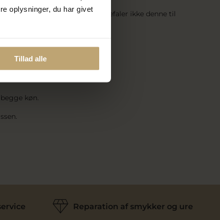
e oplysninger, du har givet
løst løst omkring halsen. Vi anbefaler ikke denne til
kring nøglebenet hos mænd.
Tillad alle
 begge køn.
ssen.
ervice
Reparation af smykker og ure