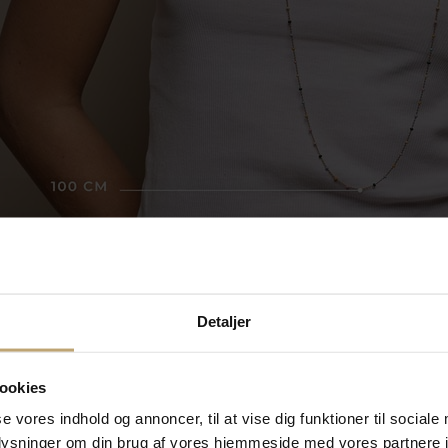
Detaljer
ookies
le længder for halskæder:
se vores indhold og annoncer, til at vise dig funktioner til sociale
befales og bruges normalt til børn.
oplysninger om din brug af vores hjemmeside med vores partnere i