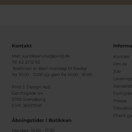
Kontakt
Informa
Mail:
kundeservice@pindj.dk
Kontakt
Tlf. 62 21 12 92
Om os
Telefonen er åben mandag til fredag
Job
fra 10:00 - 12:00 og igen fra 14:00 - 16:00
Levering
Handelsb
Pind J. Design ApS
Gerritsgade 44
Fortryde
5700 Svendborg
Presse
CVR. 36937041
Tilbudsvi
Check ga
Åbningstider I Butikken
Mandag: 10:00 - 17:30