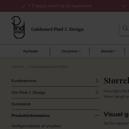
1-3 dages levering på lagervarer
Nyheder
Smykker
Brands
Home
/
Halskædestørrelser
Større
Kundeservice
Hvordan forh
Om Pind J. Design
Hvor langt e
Kundeklub
Visuel 
Produktinformation
Se for eksem
Vedligeholdelse af smykker