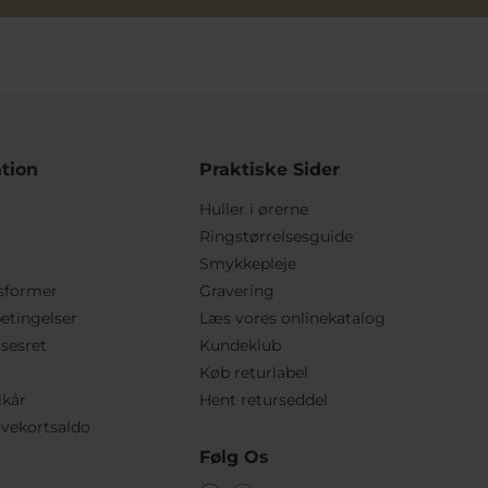
tion
Praktiske Sider
Huller i ørerne
Ringstørrelsesguide
Smykkepleje
sformer
Gravering
etingelser
Læs vores onlinekatalog
lsesret
Kundeklub
Køb returlabel
lkår
Hent returseddel
vekortsaldo
Følg Os