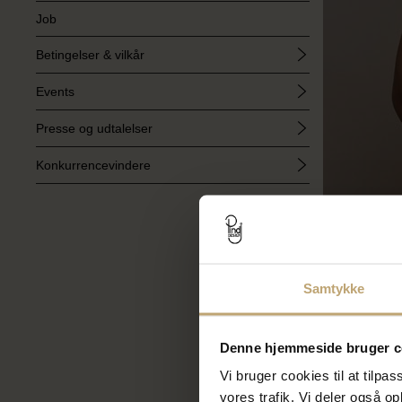
Job
Betingelser & vilkår
Events
Presse og udtalelser
Konkurrencevindere
Samtykke
Denne hjemmeside bruger c
Generel
Vi bruger cookies til at tilpas
38 cm: An
vores trafik. Vi deler også 