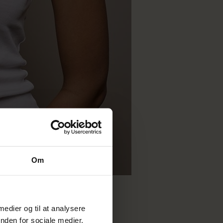
Om
 medier og til at analysere
nden for sociale medier,