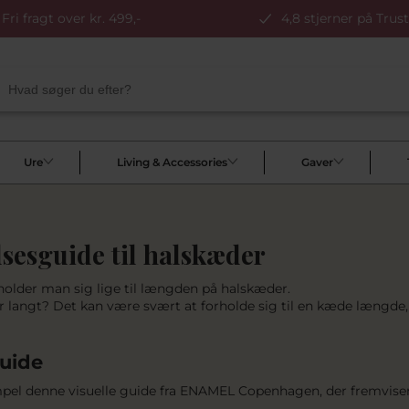
Fri fragt over kr. 499,-
4,8 stjerner på Trust
Ure
Living & Accessories
Gaver
lsesguide til halskæder
older man sig lige til længden på halskæder.
r langt? Det kan være svært at forholde sig til en kæde længde,
guide
pel denne visuelle guide fra ENAMEL Copenhagen, der fremviser