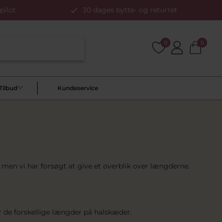
pilot
30 dages bytte- og returret
0
0
Tilbud
Kundeservice
 men vi har forsøgt at give et overblik over længderne.
 de forskellige længder på halskæder.