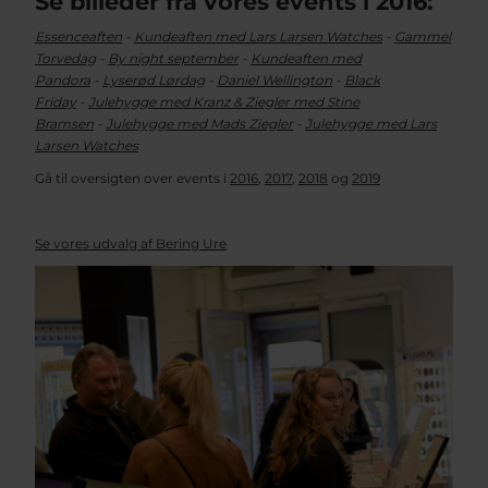
Se billeder fra vores events i 2016:
Essenceaften
-
Kundeaften med Lars Larsen Watches
-
Gammel
Torvedag
-
By night september
-
Kundeaften med
Pandora
-
Lyserød Lørdag
-
Daniel Wellington
-
Black
Friday
-
Julehygge med Kranz & Ziegler med Stine
Bramsen
-
Julehygge med Mads Ziegler
-
Julehygge med Lars
Larsen Watches
Gå til oversigten over events i
2016
,
2017
,
2018
og
2019
Se vores udvalg af Bering Ure