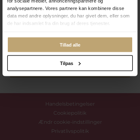
for sociale medier, annonceringspartnere og
analysepartnere. Vores partnere kan kombinere disse
Følg med i vores nyhedsbrev
data med andre oplysninger, du har givet dem, eller som
Læs mere her
de har indsamlet fra din brug af deres tjenester.
Tillad alle
Tilpas
Tilmeld mig nyhedsbrevet
Handelsbetingelser
Cookiepolitik
Ændr cookie-indstillinger
Privatlivspolitik