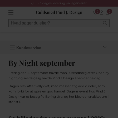
1-3 dages levering på lagervarer
0
0
Kundeservice
By Night september
Fredag den 2. september havde man i Svendborg atter Open ny
night, og selvfølgelig havde Pind J Design åben denne dag.
Dagen blev atter vellykket, med masser af glade kunder, som
kom forbi for at gøre en god handel. Dagens event hos Pind J
Design var et besøg fra Bering Ure, og her blev der snakket ure i
stor stil.