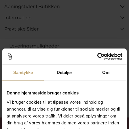
Åbningstider I Butikken
Information
Praktiske Sider
Leveringsmuligheder
Betalingsmuligheder
Samtykke
Detaljer
Om
Denne hjemmeside bruger cookies
Sikker Og Tryg E-Handel
Vi bruger cookies til at tilpasse vores indhold og
annoncer, til at vise dig funktioner til sociale medier og til
at analysere vores trafik. Vi deler også oplysninger om
Få 15%
velkomstrabat
din brug af vores hjemmeside med vores partnere inden