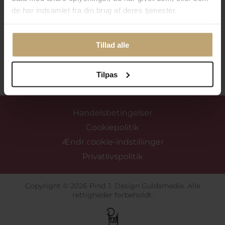
de har indsamlet fra din brug af deres tjenester.
Tillad alle
Tilmeld mig nyhedsbrevet
Tilpas
Handelsbetingelser
Cookiepolitik
Ændr cookie-indstillinger
Privatlivspolitik
Copyright © 2026 Pind J. Design Guldsmedie. Alle
rettigheder forbeholdt.