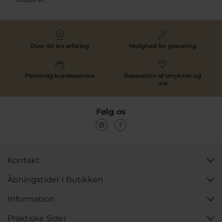
Over 40 års erfaring
Mulighed for gravering
Personlig kundeservice
Reparation af smykker og
ure
Følg os
Kontakt
Åbningstider I Butikken
Information
Praktiske Sider