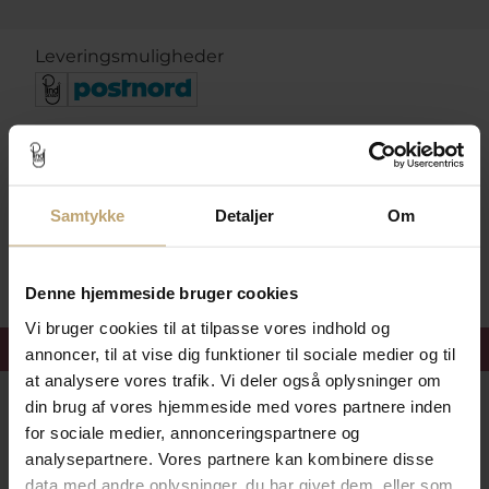
Leveringsmuligheder
Betalingsmuligheder
Samtykke
Detaljer
Om
Sikker Og Tryg E-Handel
Denne hjemmeside bruger cookies
Vi bruger cookies til at tilpasse vores indhold og
Få 15%
velkomstrabat
annoncer, til at vise dig funktioner til sociale medier og til
at analysere vores trafik. Vi deler også oplysninger om
din brug af vores hjemmeside med vores partnere inden
Følg med i vores nyhedsbrev
for sociale medier, annonceringspartnere og
Læs mere her
analysepartnere. Vores partnere kan kombinere disse
data med andre oplysninger, du har givet dem, eller som