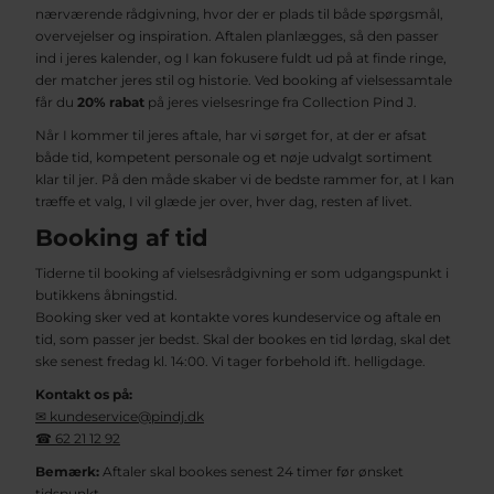
nærværende rådgivning, hvor der er plads til både spørgsmål,
overvejelser og inspiration. Aftalen planlægges, så den passer
ind i jeres kalender, og I kan fokusere fuldt ud på at finde ringe,
der matcher jeres stil og historie. Ved booking af vielsessamtale
får du
20% rabat
på jeres vielsesringe fra Collection Pind J.
Når I kommer til jeres aftale, har vi sørget for, at der er afsat
både tid, kompetent personale og et nøje udvalgt sortiment
klar til jer. På den måde skaber vi de bedste rammer for, at I kan
træffe et valg, I vil glæde jer over, hver dag, resten af livet.
Booking af tid
Tiderne til booking af vielsesrådgivning er som udgangspunkt i
butikkens åbningstid.
Booking sker ved at kontakte vores kundeservice og aftale en
tid, som passer jer bedst. Skal der bookes en tid lørdag, skal det
ske senest fredag kl. 14:00. Vi tager forbehold ift. helligdage.
Kontakt os på:
✉ kundeservice@pindj.dk
☎ 62 21 12 92
Bemærk:
Aftaler skal bookes senest 24 timer før ønsket
tidspunkt.