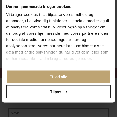
Leveringsmuligheder
Denne hjemmeside bruger cookies
Vi bruger cookies til at tilpasse vores indhold og
annoncer, til at vise dig funktioner til sociale medier og til
Betalingsmuligheder
at analysere vores trafik. Vi deler også oplysninger om
din brug af vores hjemmeside med vores partnere inden
for sociale medier, annonceringspartnere og
analysepartnere. Vores partnere kan kombinere disse
Sikker Og Tryg E-Handel
data med andre oplysninger, du har givet dem, eller som
de har indsamlet fra din brug af deres tjenester.
Få 15%
velkomstrabat
Tillad alle
Følg med i vores nyhedsbrev
Tilpas
Læs mere her