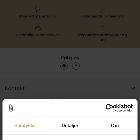
Over 40 års erfaring
Mulighed for gravering
Personlig kundeservice
Reparation af smykker og
ure
Følg os
Kontakt
Åbningstider I Butikken
Information
Praktiske Sider
Samtykke
Detaljer
Om