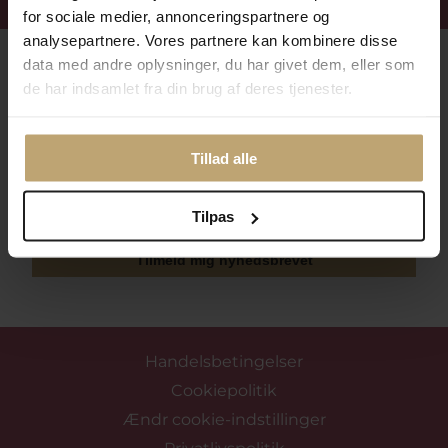
Få 15%
velkomstrabat
for sociale medier, annonceringspartnere og
analysepartnere. Vores partnere kan kombinere disse
Følg med i vores nyhedsbrev
data med andre oplysninger, du har givet dem, eller som
de har indsamlet fra din brug af deres tjenester.
Læs mere her
Tillad alle
Tilpas
Tilmeld mig nyhedsbrevet
Handelsbetingelser
Cookiepolitik
Ændr cookie-indstillinger