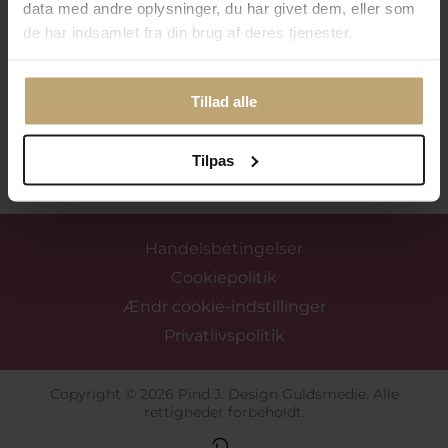
data med andre oplysninger, du har givet dem, eller som
de har indsamlet fra din brug af deres tjenester.
Tillad alle
Tilmeld mig nyhedsbrevet
Tilpas
Handelsbetingelser
Cookiepolitik
Ændr cookie-indstillinger
Privatlivspolitik
Copyright © 2026 Pind J. Design Guldsmedie. Alle
rettigheder forbeholdt.