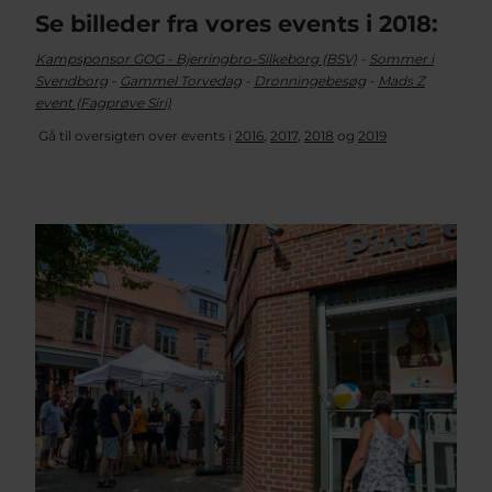
Se billeder fra vores events i 2018:
Kampsponsor GOG - Bjerringbro-Silkeborg (BSV)
-
Sommer i
Svendborg
-
Gammel Torvedag
-
Dronningebesøg
-
Mads Z
event (Fagprøve Siri)
Gå til oversigten over events i
2016
,
2017
,
2018
og
2019