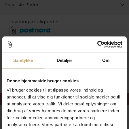
Praktiske Sider
Leveringsmuligheder
Betalingsmuligheder
Samtykke
Detaljer
Om
Sikker Og Tryg E-Handel
Denne hjemmeside bruger cookies
Vi bruger cookies til at tilpasse vores indhold og
annoncer, til at vise dig funktioner til sociale medier og til
Få 15%
velkomstrabat
at analysere vores trafik. Vi deler også oplysninger om
din brug af vores hjemmeside med vores partnere inden
Følg med i vores nyhedsbrev
for sociale medier, annonceringspartnere og
Læs mere her
analysepartnere. Vores partnere kan kombinere disse