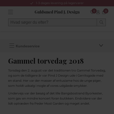
1-3 dages levering på lagervarer
0
0
Kundeservice
Gammel torvedag 2018
Torsdag den 2. august var det traditionen tro Gammel Torvedag,
og som de tidligere år var Pind J Design ude i Gerritsgade med
en stand. Her var der masser af entusiame hos de unge piger,
som holdt udsalg i nogle af vores udgåede smykker.
Undervejs var der besøg af det lille Bangsbostrand Byorkester,
som gav en mindre koncert foran butikken. Endvidere var der
lidt optræden fra Peder Most Garden og meget andet.