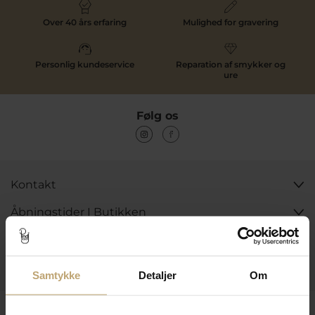
Over 40 års erfaring
Mulighed for gravering
Personlig kundeservice
Reparation af smykker og
ure
Følg os
Kontakt
Åbningstider I Butikken
Information
Praktiske Sider
Samtykke
Detaljer
Om
Leveringsmuligheder