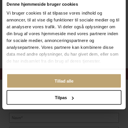
Denne hjemmeside bruger cookies
Vi bruger cookies til at tilpasse vores indhold og
annoncer, til at vise dig funktioner til sociale medier og til
Betalingsmuligheder
at analysere vores trafik. Vi deler også oplysninger om
din brug af vores hjemmeside med vores partnere inden
for sociale medier, annonceringspartnere og
Sikker Og Tryg E-Handel
analysepartnere. Vores partnere kan kombinere disse
data med andre oplysninger, du har givet dem, eller som
de har indsamlet fra din brug af deres tjenester.
Få 15%
velkomstrabat
Tillad alle
Følg med i vores nyhedsbrev
Tilpas
Læs mere her