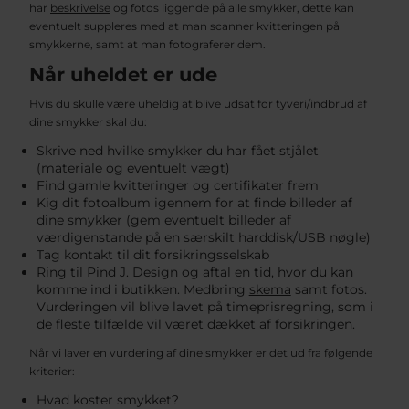
har
beskrivelse
og fotos liggende på alle smykker, dette kan
eventuelt suppleres med at man scanner kvitteringen på
smykkerne, samt at man fotograferer dem.
Når uheldet er ude
Hvis du skulle være uheldig at blive udsat for tyveri/indbrud af
dine smykker skal du:
Skrive ned hvilke smykker du har fået stjålet
(materiale og eventuelt vægt)
Find gamle kvitteringer og certifikater frem
Kig dit fotoalbum igennem for at finde billeder af
dine smykker (gem eventuelt billeder af
værdigenstande på en særskilt harddisk/USB nøgle)
Tag kontakt til dit forsikringsselskab
Ring til Pind J. Design og aftal en tid, hvor du kan
komme ind i butikken. Medbring
skema
samt fotos.
Vurderingen vil blive lavet på timeprisregning, som i
de fleste tilfælde vil været dækket af forsikringen.
Når vi laver en vurdering af dine smykker er det ud fra følgende
kriterier:
Hvad koster smykket?