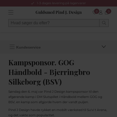
1-3 dages levering på lagervarer
0
0
Kundeservice
Kampsponsor. GOG
Håndbold - Bjerringbro
Silkeborg (BSV)
Søndag den 6. maj var Pind J Design kampsponsor til den
afgørende kamp i DM Slutspillet i Håndbold mellem GOG og
BSV, en kamp som afgjorde hvem der vandt puljen.
Pind J Design havde rykket en mobilt værksted til Su'vi t Arena,
og det vakte som popularitet.