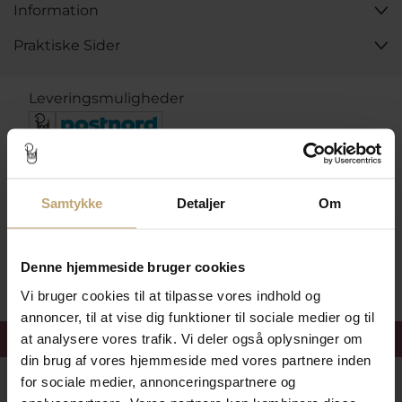
Information
Praktiske Sider
Leveringsmuligheder
Betalingsmuligheder
Samtykke
Detaljer
Om
Sikker Og Tryg E-Handel
Denne hjemmeside bruger cookies
Vi bruger cookies til at tilpasse vores indhold og
annoncer, til at vise dig funktioner til sociale medier og til
Få 15%
velkomstrabat
at analysere vores trafik. Vi deler også oplysninger om
din brug af vores hjemmeside med vores partnere inden
for sociale medier, annonceringspartnere og
Følg med i vores nyhedsbrev