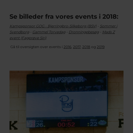
Se billeder fra vores events i 2018:
Kampsponsor GOG - Bjerringbro-Silkeborg (BSV)
-
Sommer i
Svendborg
-
Gammel Torvedag
-
Dronningebesøg
-
Mads Z
event (Fagprøve Siri)
Gå til oversigten over events i
2016
,
2017
,
2018
og
2019