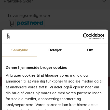
Praktiske Sider
Leveringsmuligheder
Betalingsmuligheder
Samtykke
Detaljer
Om
Sikker Og Tryg E-Handel
Denne hjemmeside bruger cookies
Vi bruger cookies til at tilpasse vores indhold og
Få 15%
velkomstrabat
annoncer, til at vise dig funktioner til sociale medier og til
at analysere vores trafik. Vi deler også oplysninger om
din brug af vores hjemmeside med vores partnere inden
Følg med i vores nyhedsbrev
for sociale medier, annonceringspartnere og
Læs mere her
analysepartnere. Vores partnere kan kombinere disse