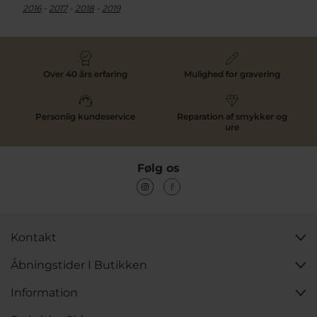
2016
-
2017
-
2018
-
2019
Over 40 års erfaring
Mulighed for gravering
Personlig kundeservice
Reparation af smykker og
ure
Følg os
Kontakt
Åbningstider I Butikken
Information