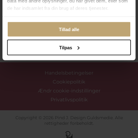
data med andre oplysninger, du har givet dem, eller som
de har indsamlet fra din brug af deres tjenester.
Tillad alle
Tilmeld mig nyhedsbrevet
Tilpas
Handelsbetingelser
Cookiepolitik
Ændr cookie-indstillinger
Privatlivspolitik
Copyright © 2026 Pind J. Design Guldsmedie. Alle
rettigheder forbeholdt.