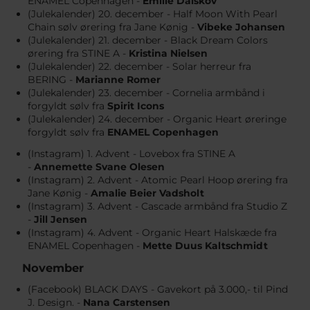
ENAMEL Copenhagen -
Emilie Dalskov
(Julekalender) 20. december - Half Moon With Pearl
Chain sølv ørering fra Jane Kønig -
Vibeke Johansen
(Julekalender) 21. december - Black Dream Colors
ørering fra STINE A -
Kristina Nielsen
(Julekalender) 22. december - Solar herreur fra
BERING -
Marianne Romer
(Julekalender) 23. december - Cornelia armbånd i
forgyldt sølv
fra
Spirit Icons
(Julekalender) 24. december - Organic Heart øreringe
forgyldt sølv
fra
ENAMEL Copenhagen
(Instagram) 1. Advent - Lovebox fra STINE A​
-
Annemette Svane Olesen
(Instagram) 2. Advent - Atomic Pearl Hoop ørering fra
Jane Kønig -
Amalie Beier Vadsholt
(Instagram) 3. Advent - Cascade armbånd fra Studio Z
-
Jill Jensen
(Instagram) 4. Advent - Organic Heart Halskæde fra
ENAMEL Copenhagen -
Mette Duus Kaltschmidt
November
(Facebook) BLACK DAYS - Gavekort på 3.000,- til Pind
J. Design. -
Nana Carstensen