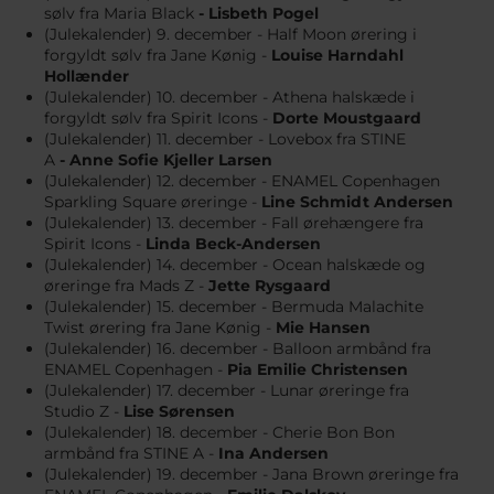
sølv fra Maria Black
- Lisbeth Pogel
(Julekalender) 9. december - Half Moon ørering i
forgyldt sølv fra Jane Kønig -
Louise Harndahl
Hollænder
(Julekalender) 10. december - Athena halskæde i
forgyldt sølv fra Spirit Icons -
Dorte Moustgaard
(Julekalender) 11. december - Lovebox fra STINE
A
- Anne Sofie Kjeller Larsen
(Julekalender) 12. december - ENAMEL Copenhagen
Sparkling Square øreringe -
Line Schmidt Andersen
(Julekalender) 13. december - Fall ørehængere fra
Spirit Icons -
Linda Beck-Andersen​
(Julekalender) 14. december - Ocean halskæde og
øreringe fra Mads Z -
Jette Rysgaard
(Julekalender) 15. december - Bermuda Malachite
Twist ørering fra Jane Kønig -
Mie Hansen
(Julekalender) 16. december - Balloon armbånd fra
ENAMEL Copenhagen -
Pia Emilie Christensen
(Julekalender) 17. december - Lunar øreringe fra
Studio Z -
Lise Sørensen
(Julekalender) 18. december - Cherie Bon Bon
armbånd fra STINE A -
Ina Andersen
(Julekalender) 19. december - Jana Brown øreringe fra