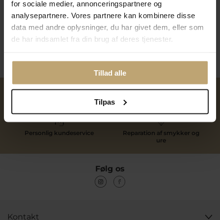
for sociale medier, annonceringspartnere og
Vinder 4 -
Laila Sørensen
analysepartnere. Vores partnere kan kombinere disse
Vinder 5 -
John B. Larsen
data med andre oplysninger, du har givet dem, eller som
Juli
de har indsamlet fra din brug af deres tjenester.
(Facebook) Pandora Ellie charm med armbånd -
Gitte
Rasmussen
Tillad alle
Tilpas
Over 40 års erfaring
Mulighed for gravering
Personlig kundeservice
Reparation af smykker og
ure
Følg os
Kontakt