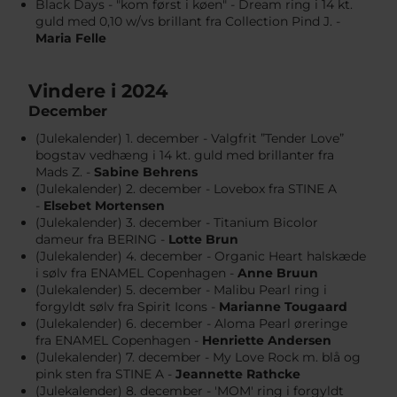
Black Days - "kom først i køen" - Dream ring i 14 kt.
guld med 0,10 w/vs brillant fra Collection Pind J. -
Maria Felle
Vindere i 2024
December
(Julekalender) 1. december - Valgfrit ”Tender Love”
bogstav vedhæng i 14 kt. guld med brillanter fra
Mads Z. -
Sabine Behrens
(Julekalender) 2. december - Lovebox fra STINE A
-
Elsebet Mortensen
(Julekalender) 3. december - Titanium Bicolor
dameur fra BERING -
Lotte Brun
(Julekalender) 4. december - Organic Heart halskæde
i sølv fra ENAMEL Copenhagen -
Anne Bruun
(Julekalender) 5. december - Malibu Pearl ring i
forgyldt sølv fra Spirit Icons -
Marianne Tougaard
(Julekalender) 6. december - Aloma Pearl øreringe
fra ENAMEL Copenhagen -
Henriette Andersen
(Julekalender) 7. december - My Love Rock m. blå og
pink sten fra STINE A -
Jeannette Rathcke
(Julekalender) 8. december - 'MOM' ring i forgyldt