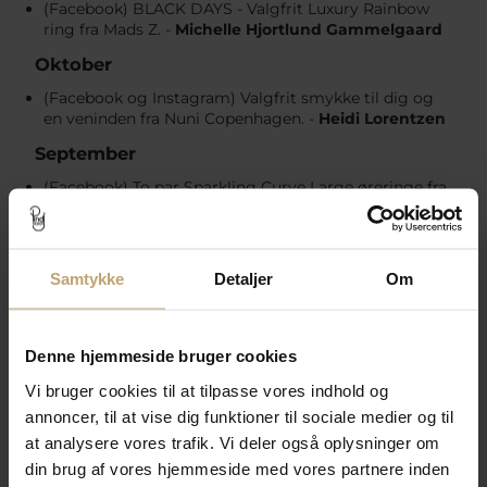
(Facebook) BLACK DAYS - Valgfrit Luxury Rainbow
ring fra Mads Z. -
Michelle Hjortlund Gammelgaard
Oktober
(Facebook og Instagram) Valgfrit smykke til dig og
en veninden fra Nuni Copenhagen. -
Heidi Lorentzen
September
(Facebook) To par Sparkling Curve Large øreringe fra
ENAMEL Copenhagen -
Charlotte Harritz
(Facebook) 3.000 gavekort til vielse- og
forlovelsesringe fra Collection Pind J. -
Laila Kallesøe
Kjeldsen
Samtykke
Detaljer
Om
(Facebook) Rosetring fra Collection Pind J. -
Anni
Veiling Stampe
August
Denne hjemmeside bruger cookies
(Facebook) Festina Chrono Sport herreur
Vi bruger cookies til at tilpasse vores indhold og
-
Flemming Stuhr
annoncer, til at vise dig funktioner til sociale medier og til
(Facebook) Svendborg Golfklub greenfee billetter:
Vinder 1 -
Kasper Vingaard Jespersen
at analysere vores trafik. Vi deler også oplysninger om
Vinder 2 -
Anette Rasmussen
din brug af vores hjemmeside med vores partnere inden
Vinder 3 -
Maj-Britt Davidsen Povlsen