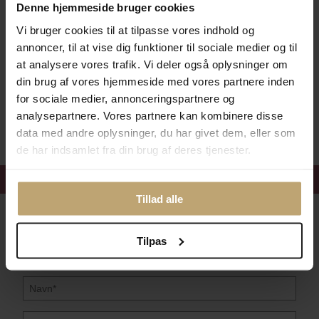
Denne hjemmeside bruger cookies
Vi bruger cookies til at tilpasse vores indhold og
annoncer, til at vise dig funktioner til sociale medier og til
Betalingsmuligheder
at analysere vores trafik. Vi deler også oplysninger om
din brug af vores hjemmeside med vores partnere inden
for sociale medier, annonceringspartnere og
Sikker Og Tryg E-Handel
analysepartnere. Vores partnere kan kombinere disse
data med andre oplysninger, du har givet dem, eller som
de har indsamlet fra din brug af deres tjenester.
Få 15%
velkomstrabat
Tillad alle
Følg med i vores nyhedsbrev
Læs mere her
Tilpas