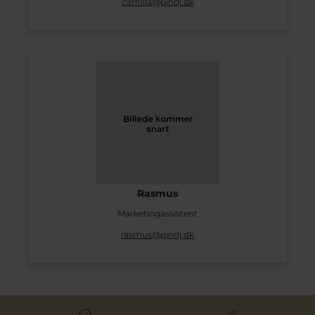
camilla@pindj.dk
Rasmus
Marketingassistent
rasmus@pindj.dk