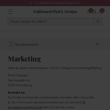
1-3 dages levering på lagervarer
0
0
Kundeservice
Marketing
Mød de søde medarbejdere i Pind J. Design's marketingafdeling.
Pind J Design
Gerritsgade 44
5700 Svendborg
Kontakt os:
Du finder mail på den medarbejder du leder efter herunder.
Er du i tvivl hvem du skal kontakte kan du skrive til
✉
kundeservice@pindj.dk
eller til Camilla, vores