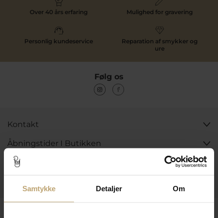
Over 40 års erfaring
Mulighed for gravering
Personlig kundeservice
Reparation af smykker og
ure
Følg os
Kontakt
Åbningstider I Butikken
Information
Praktiske Sider
Samtykke
Detaljer
Om
Leveringsmuligheder