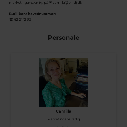
marketingansvarlig, på
✉ camilla@pindj.dk
Butikkens hovednummer:
☎
62 21 12 92
Personale
Camilla
Marketingansvarlig