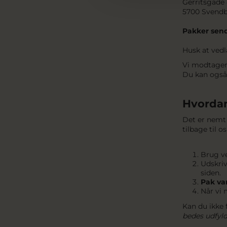
Gerritsgade
5700 Svend
Pakker send
Husk at ved
Vi modtager 
Du kan også 
Hvordan
Det er nemt 
tilbage til 
Brug ve
Udskriv
siden.
Pak
va
Når vi 
Kan du ikke 
bedes udfyld