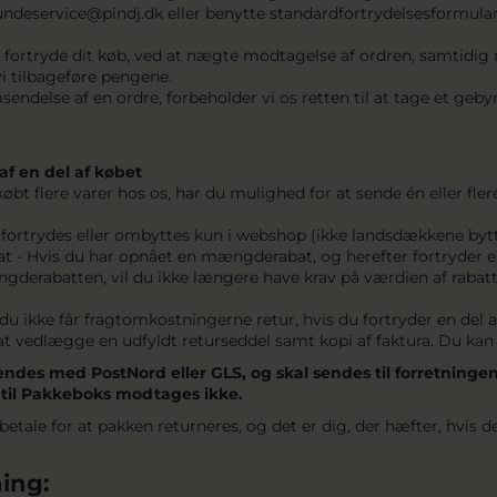
kundeservice@pindj.dk eller benytte standardfortrydelsesformula
fortryde dit køb, ved at nægte modtagelse af ordren, samtidig
vi tilbageføre pengene.
endelse af en ordre, forbeholder vi os retten til at tage et geb
af en del af købet
øbt flere varer hos os, har du mulighed for at sende én eller fler
 fortrydes eller ombyttes kun i webshop (ikke landsdækkene byt
- Hvis du har opnået en mængderabat, og herefter fortryder en d
derabatten, vil du ikke længere have krav på værdien af rabatt
u ikke får fragtomkostningerne retur, hvis du fortryder en del af
t vedlægge en udfyldt returseddel samt kopi af faktura. Du ka
sendes med PostNord eller GLS, og skal sendes til forretninge
 til Pakkeboks modtages ikke.
 betale for at pakken returneres, og det er dig, der hæfter, hvis 
ing: