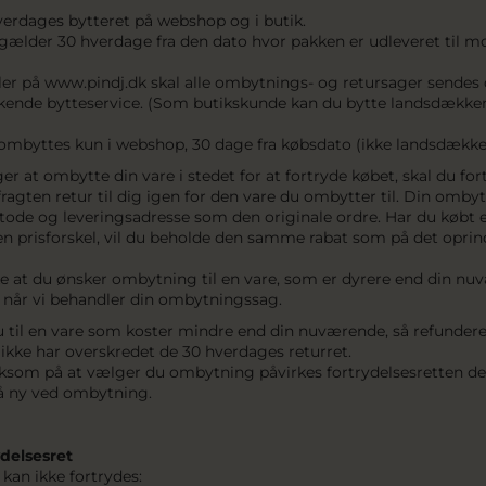
verdages bytteret på webshop og i butik.
gælder 30 hverdage fra den dato hvor pakken er udleveret til mo
er på www.pindj.dk skal alle ombytnings- og retursager sendes 
kende bytteservice. (Som butikskunde kan du bytte landsdække
ombyttes kun i webshop, 30 dage fra købsdato (ikke landsdække
r at ombytte din vare i stedet for at fortryde købet, skal du fort
 fragten retur til dig igen for den vare du ombytter til. Din omb
ode og leveringsadresse som den originale ordre. Har du købt e
en prisforskel, vil du beholde den samme rabat som på det oprin
ke at du ønsker ombytning til en vare, som er dyrere end din nuv
 når vi behandler din ombytningssag.
til en vare som koster mindre end din nuværende, så refunderer 
ikke har overskredet de 30 hverdages returret.
m på at vælger du ombytning påvirkes fortrydelsesretten der or
å ny ved ombytning.
ydelsesret
 kan ikke fortrydes: