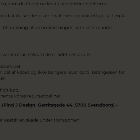
ren, som du finder nederst i handelsbetingelserne.
 med at du sender os en mail med en bekræftigelse herpå.
yr, til dækning af de omkostninger, som er forbundet
e varer retur, selvom de er købt i én ordre.
teservice)
el af købet og ikke længere lever op til betingelsen for
en.
 dit køb.
n hente vores
returseddel her
.
n (Pind J Design, Gerritsgade 44, 5700 Svendborg) -
der opstår en skade under transporten.