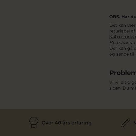
OBS. Har du 
Det kan være
returlabel 
Køb returlab
Bemærk du ik
Der kan gå o
og sende til 
Problem
Vi vil altid
siden. Du må
Over 40 års erfaring
M