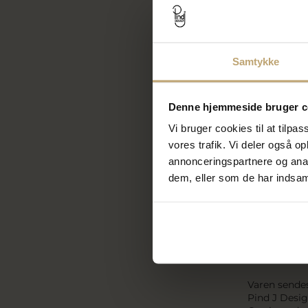
handelsmæssi
Vi anbefaler
Hvis den ori
Samtykke
Tilbage
Hvis du fort
Denne hjemmeside bruger c
vi det beløb,
Vi bruger cookies til at tilpas
Vi refundere
vores trafik. Vi deler også 
de tilfælde,
annonceringspartnere og anal
den dag, hvo
dem, eller som de har indsaml
Når du retur
Vi tilbagefø
Vi kan tilba
Varer sende
Varen sendes 
Pind J Desi