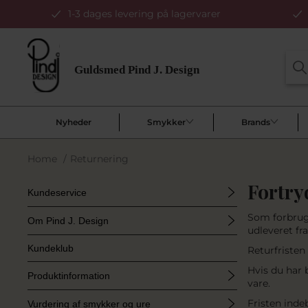
1-3 dages levering på lagervarer
Nyheder
Smykker
Brands
Home
/
Returnering
Fortry
Kundeservice
Som forbruge
Om Pind J. Design
udleveret fra
Kundeklub
Returfristen
Hvis du har b
Produktinformation
vare.
Fristen inde
Vurdering af smykker og ure