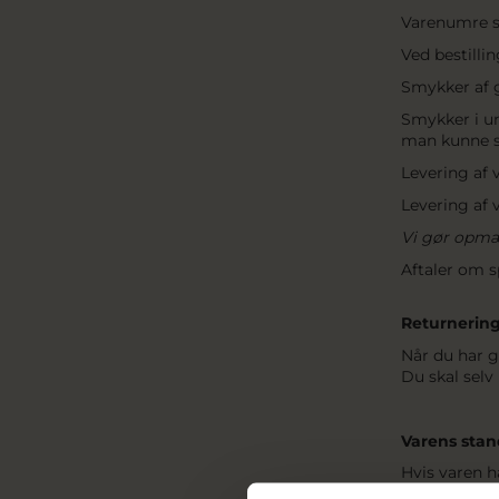
Varenumre so
Ved bestilli
Smykker af g
Smykker i u
man kunne s
Levering af v
Levering af 
Vi gør opmær
Aftaler om s
Returnerin
Når du har gi
Du skal selv
Varens stan
Hvis varen h
art, egenska