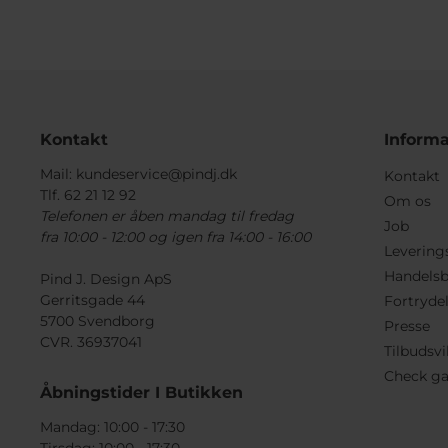
Kontakt
Informa
Mail:
kundeservice@pindj.dk
Kontakt
Tlf. 62 21 12 92
Om os
Telefonen er åben mandag til fredag
Job
fra 10:00 - 12:00 og igen fra 14:00 - 16:00
Levering
Handelsb
Pind J. Design ApS
Gerritsgade 44
Fortryde
5700 Svendborg
Presse
CVR. 36937041
Tilbudsvi
Check ga
Åbningstider I Butikken
Mandag: 10:00 - 17:30