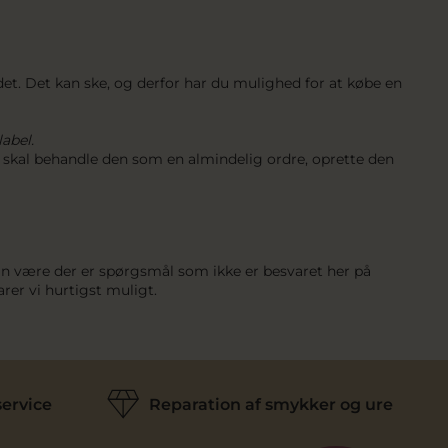
ndet. Det kan ske, og derfor har du mulighed for at købe en
abel.
 vi skal behandle den som en almindelig ordre, oprette den
kan være der er spørgsmål som ikke er besvaret her på
varer vi hurtigst muligt.
ervice
Reparation af smykker og ure