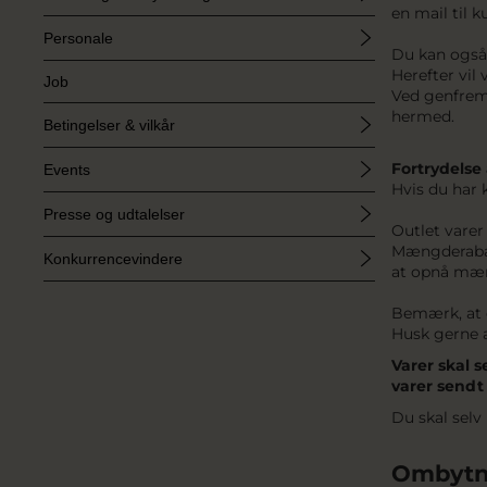
en mail til 
Personale
Du kan også 
Herefter vil 
Job
Ved genfrems
hermed.
Betingelser & vilkår
Fortrydelse 
Events
Hvis du har k
Presse og udtalelser
Outlet varer
Mængderabat 
Konkurrencevindere
at opnå mæng
Bemærk, at d
Husk gerne a
Varer skal 
varer sendt
Du skal selv
Ombytn