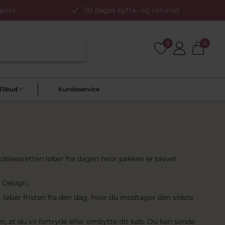
pilot
30 dages bytte- og returret
0
0
Tilbud
Kundeservice
delsesretten løber fra dagen hvor pakken er blevet
. Design.
st, løber fristen fra den dag, hvor du modtager den sidste
, at du vil fortryde eller ombytte dit køb. Du kan sende