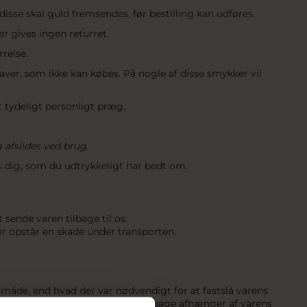
disse skal guld fremsendes, før bestilling kan udføres.
er gives ingen returret.
rrelse.
er, som ikke kan købes. På nogle af disse smykker vil
et tydeligt personligt præg,
afslides ved brug.
s dig, som du udtrykkeligt har bedt om.
 sende varen tilbage til os.
der opstår en skade under transporten.
 måde, end hvad der var nødvendigt for at fastslå varens
bet tilbage. Beløbet du kan få tilbage afhænger af varens