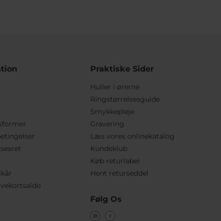
tion
Praktiske Sider
Huller i ørerne
Ringstørrelsesguide
Smykkepleje
sformer
Gravering
etingelser
Læs vores onlinekatalog
lsesret
Kundeklub
Køb returlabel
lkår
Hent returseddel
vekortsaldo
Følg Os