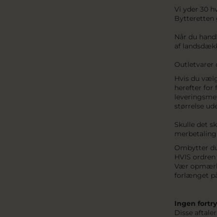
Vi yder 30 h
Bytteretten 
Når du handl
af landsdæk
Outletvarer 
Hvis du vælge
herefter for
leveringsmet
størrelse ud
Skulle det s
merbetaling
Ombytter du 
HVIS ordren 
Vær opmærkso
forlænget p
Ingen fortr
Disse aftaler