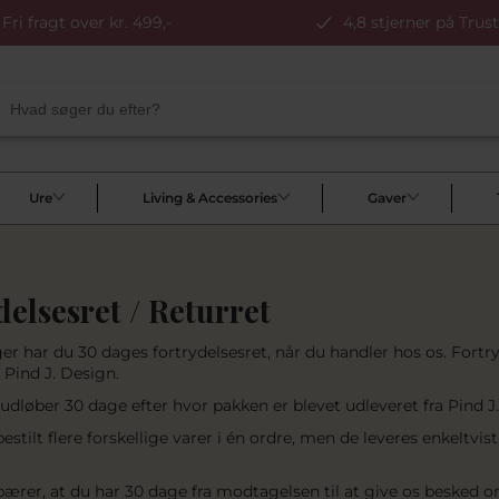
Fri fragt over kr. 499,-
4,8 stjerner på Trust
Ure
Living & Accessories
Gaver
delsesret / Returret
r har du 30 dages fortrydelsesret, når du handler hos os. Fortry
 Pind J. Design.
 udløber 30 dage efter hvor pakken er blevet udleveret fra Pind J
estilt flere forskellige varer i én ordre, men de leveres enkeltvi
bærer, at du har 30 dage fra modtagelsen til at give os besked om