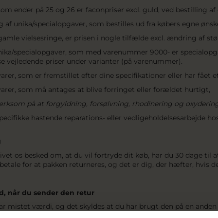
m ender på 25 og 26 er faconpriser excl. guld, ved bestilling af 
ng af unika/specialopgaver, som bestilles ud fra købers egne ønsk
amle vielsesringe, er prisen i nogle tilfælde excl. ændring af stø
nika/specialopgaver, som med varenummer 9000- er specialopgav
e vejledende priser under varianter (på varenummer).
arer, som er fremstillet efter dine specifikationer eller har fået 
varer, som må antages at blive forringet eller forældet hurtigt,
ksom på at forgyldning, forsølvning, rhodinering og oxydering 
pecifikke hastende reparations- eller vedligeholdelsesarbejde ho
g
vet os besked om, at du vil fortryde dit køb, har du 30 dage til at
 betale for at pakken returneres, og det er dig, der hæfter, hvis 
d, når du sender den retur
ar mistet værdi, og det skyldes at du har brugt den på en anden
ber og den måde, den fungerer, kan du kun få en del af købsbelø