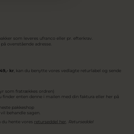
kker som leveres ufranco eller pr. efterkrav.
t på ovenstående adresse.
49,- kr
, kan du benytte vores vedlagte returlabel og sende
byr som fratrækkes ordren)
 finder enten denne i mailen med din faktura eller her på
rmeste pakkeshop
 vil behandle sagen.
an du hente vores
returseddel her
.
Returseddel