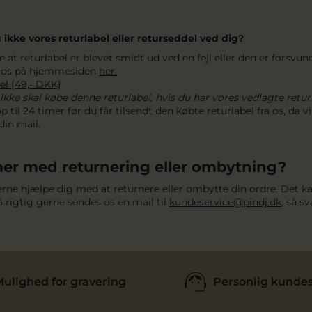
ikke vores returlabel eller returseddel ved dig?
 at returlabel er blevet smidt ud ved en fejl eller den er forsvu
af os på hjemmesiden
her.
el (49,- DKK)
ke skal købe denne returlabel, hvis du har vores vedlagte returl
p til 24 timer før du får tilsendt den købte returlabel fra os, da
din mail.
er med returnering eller ombytning?
 gerne hjælpe dig med at returnere eller ombytte din ordre. Det 
 rigtig gerne sendes os en mail til
kundeservice@pindj.dk
, så s
ulighed for gravering
Personlig kundes