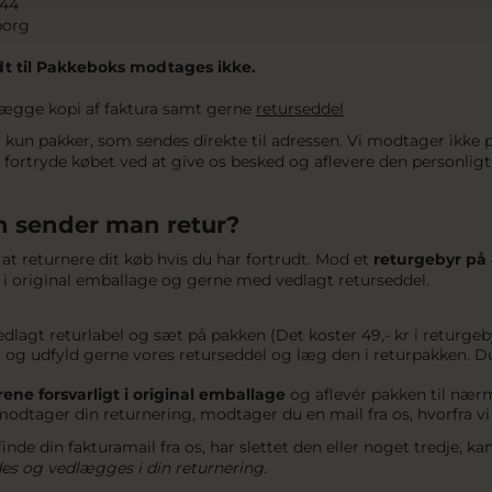
 44
borg
t til Pakkeboks modtages ikke.
lægge kopi af faktura samt gerne
returseddel
kun pakker, som sendes direkte til adressen. Vi modtager ikke pa
fortryde købet ved at give os besked og aflevere den personlig
 sender man retur?
at returnere dit køb hvis du har fortrudt. Mod et
returgebyr på 
os i original emballage og gerne med vedlagt returseddel.
dlagt returlabel og sæt på pakken (Det koster 49,- kr i returge
 og udfyld gerne vores returseddel og læg den i returpakken. Du
rene forsvarligt i original emballage
og aflevér pakken til næ
modtager din returnering, modtager du en mail fra os, hvorfra vi
finde din fakturamail fra os, har slettet den eller noget tredje, k
es og vedlægges i din returnering.